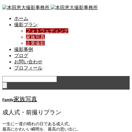
ホーム
撮影プラン
フォトウェディング
家族写真
企業撮影
撮影事例
ブログ
お問い合わせ
プロフィール
家族写真
Family
成人式・前撮りプラン
一生に一度の晴れの日である成人式。
最高にかわいい瞬間を、最高の思い出に。