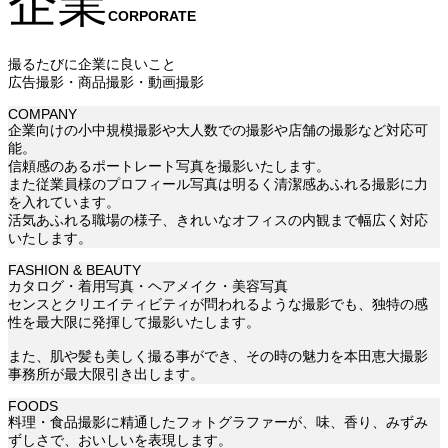
企業
CORPORATE
撮るたびに企業に良いこと
広告撮影・商品撮影・動画撮影
COMPANY
企業向けの小中規模撮影や大人数での撮影や店舗の撮影など対応可
能。
信頼感のあるポートレート写真を撮影いたします。
また従業員様のプロフィール写真は明るく清潔感あふれる撮影に力
を入れています。
活気あふれる職場の様子、きれいなオフィスの内観まで幅広く対応
いたします。
FASHION & BEAUTY
カタログ・着用写真・ヘアメイク・美容写真
センスとクリエイティビティが問われるような撮影でも、独特の感
性を最大限に発揮して撮影いたします。
また、肌や髪も美しく撮る事ができ、その時の魅力を本田恵大撮影
事務所が最大限引き出します。
FOODS
料理・食品撮影に精通したフォトグラファーが、味、香り、みずみ
ずしさで、おいしいを表現します。