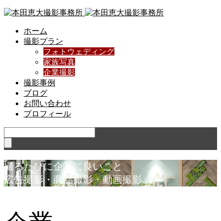
ホーム
撮影プラン
フォトウェディング
家族写真
企業撮影
撮影事例
ブログ
お問い合わせ
プロフィール
撮
る
た
び
に
企
業
に
良
い
こ
と
広
告
撮
影
・
商
品
撮
影
・
動
画
撮
影