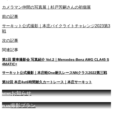
カメラマン仲間の写真展｜杉戸芳嗣さんの初個展
前の記事
サーキット公式撮影｜本庄バイクライトチャレンジ2023第3
戦
次の記事
関連記事
第1回 愛車撮影会 写真紹介 Vol.2｜Mercedes-Benz AMG CLA45 S
4MATIC+
サーキット公式撮影｜本庄軽One耐久レースNNクラス2022第三戦
第32回 本庄4st6時間耐久カートレース｜本庄サーキット
お知らせ
NEWS
撮影プラン
PLAN