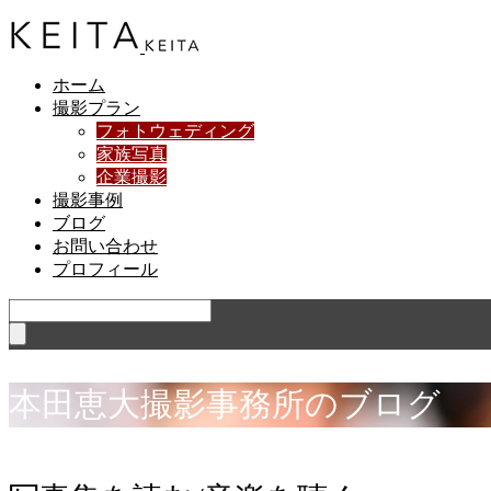
ホーム
撮影プラン
フォトウェディング
家族写真
企業撮影
撮影事例
ブログ
お問い合わせ
プロフィール
本
田
恵
大
撮
影
事
務
所
の
ブ
ロ
グ