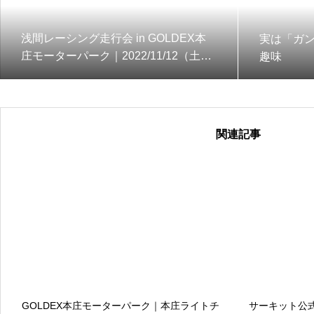
浅間レーシング走行会 in GOLDEX本
実は「ガ
庄モーターパーク｜2022/11/12（土）
趣味
【写真】
関連記事
GOLDEX本庄モーターパーク｜本庄ライトチ
サーキット公式