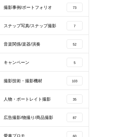
撮影事例/ポートフォリオ
73
スナップ写真/スナップ撮影
7
音楽関係/楽器/演奏
52
キャンペーン
5
撮影技術・撮影機材
103
人物・ポートレイト撮影
35
広告撮影/物撮り/商品撮影
87
愛車プロモ
60