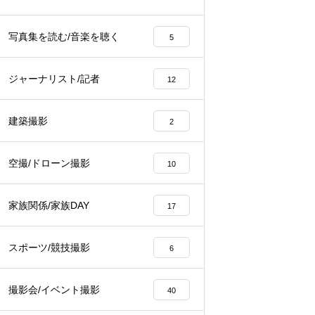
6
写真集を読む/音楽を聴く
5
ジャーナリスト/記者
12
建築撮影
2
空撮/ドローン撮影
10
家族関係/家族DAY
17
スポーツ/競技撮影
6
撮影会/イベント撮影
40