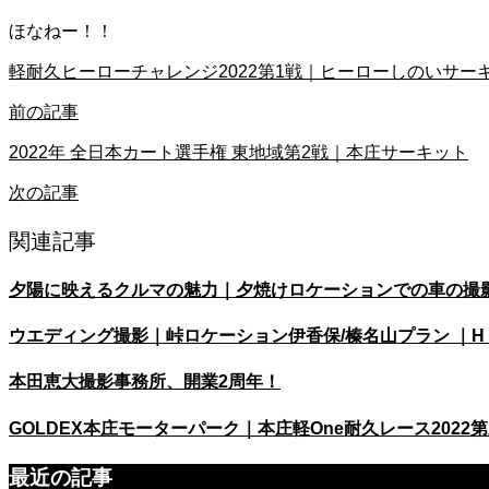
ほなねー！！
軽耐久ヒーローチャレンジ2022第1戦｜ヒーローしのいサー
前の記事
2022年 全日本カート選手権 東地域第2戦｜本庄サーキット
次の記事
関連記事
夕陽に映えるクルマの魅力｜夕焼けロケーションでの車の撮
ウエディング撮影｜峠ロケーション伊香保/榛名山プラン ｜H・S様
本田恵大撮影事務所、開業2周年！
GOLDEX本庄モーターパーク｜本庄軽One耐久レース2022
最近の記事