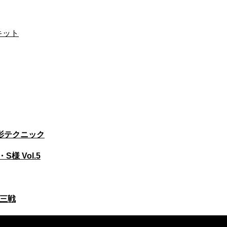
キット
影テクニック
 Vol.5
第三戦