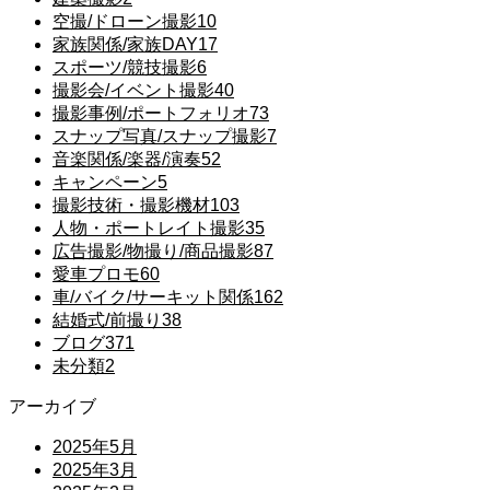
空撮/ドローン撮影
10
家族関係/家族DAY
17
スポーツ/競技撮影
6
撮影会/イベント撮影
40
撮影事例/ポートフォリオ
73
スナップ写真/スナップ撮影
7
音楽関係/楽器/演奏
52
キャンペーン
5
撮影技術・撮影機材
103
人物・ポートレイト撮影
35
広告撮影/物撮り/商品撮影
87
愛車プロモ
60
車/バイク/サーキット関係
162
結婚式/前撮り
38
ブログ
371
未分類
2
アーカイブ
2025年5月
2025年3月