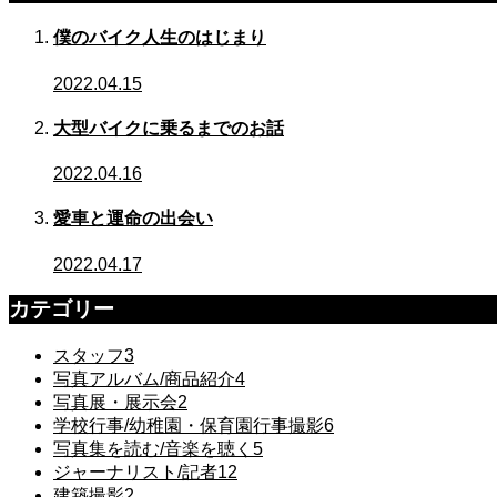
僕のバイク人生のはじまり
2022.04.15
大型バイクに乗るまでのお話
2022.04.16
愛車と運命の出会い
2022.04.17
カテゴリー
スタッフ
3
写真アルバム/商品紹介
4
写真展・展示会
2
学校行事/幼稚園・保育園行事撮影
6
写真集を読む/音楽を聴く
5
ジャーナリスト/記者
12
建築撮影
2