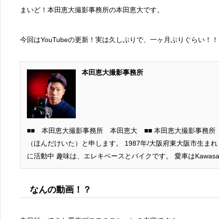
まいど！本田恵大撮影事務所の本田恵大です。
今回はYouTubeの更新！実は久しぶりで、一ヶ月ぶりぐらい！！
本田恵大撮影事務所
■■ 本田恵大撮影事務所 本田恵大 ■■ 本田恵大撮影事務所（個人事業主）の本田恵大
（ほんだけいた）と申します。 1987年/大阪府東大阪市生まれ 現在は栃木県足利市を拠点
に活動中 趣味は、エレキベースとバイクです。 愛車はKawasaki G
真/音楽/車/バイクが大好きです！ 【経歴】 ・広告・印刷関係の撮影アシスタント業務 ・年
間1000点以上の商品撮影・物撮り ・ハウススタジオでお子
なんの動画！？
間600件ほど撮影を担当 ・ウエディングの撮影を年間150件
スポーツ（車・バイク・カート）のオフィシャルカメラマンを年間30件担