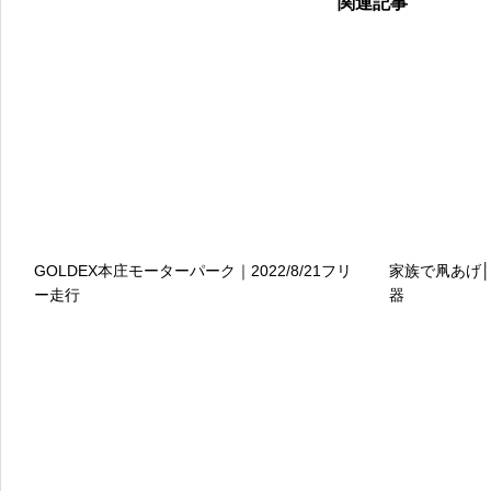
関連記事
GOLDEX本庄モーターパーク｜2022/8/21フリ
家族で凧あげ
ー走行
器