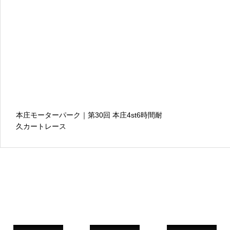
本庄モーターパーク｜第30回 本庄4st6時間耐
久カートレース